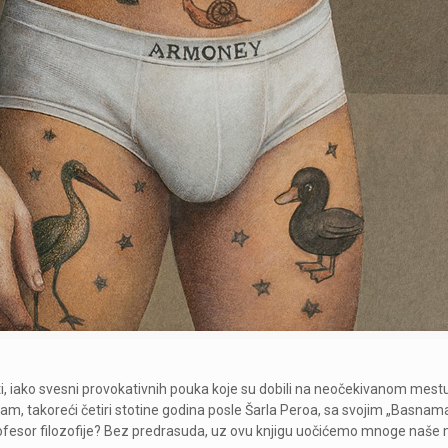
 iako svesni provokativnih pouka koje su dobili na neočekivanom mestu
a nam, takoreći četiri stotine godina posle Šarla Peroa, sa svojim „Bas
 profesor filozofije? Bez predrasuda, uz ovu knjigu uočićemo mnoge naš