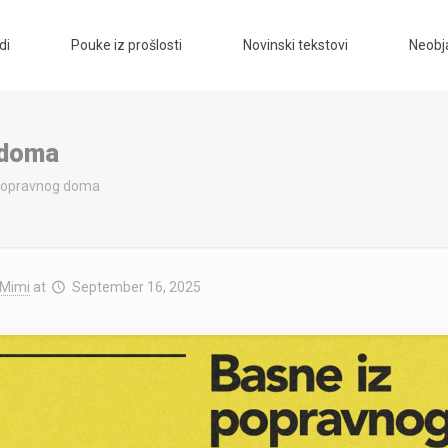
di
Pouke iz prošlosti
Novinski tekstovi
Neobja
 doma
popravnog doma
Mimi
at
September 16, 2025