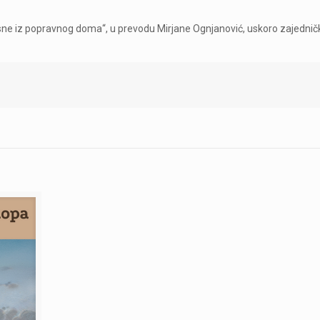
sne iz popravnog doma“, u prevodu Mirjane Ognjanović, uskoro zajednič