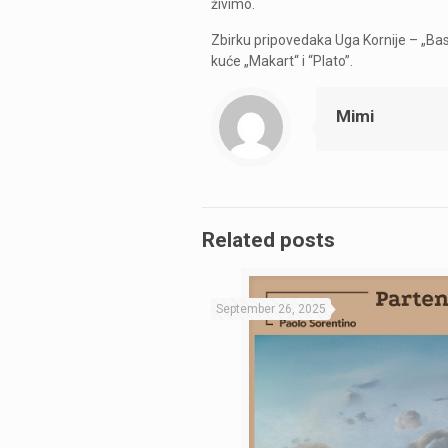
živimo.
Zbirku pripovedaka Uga Kornije – „Ba
kuće „Makart“ i “Plato”.
Mimi
Related posts
September 26, 2025