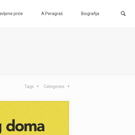
vljene priče
A.Peragraš
Biografija
Tags
Categories