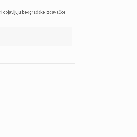
ki objavljuju beogradske izdavačke