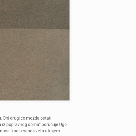
. Oni drugi će možda ostati
nama iz popravnog doma“ poručuje Ugo
e mane, kao i mane sveta u kojem