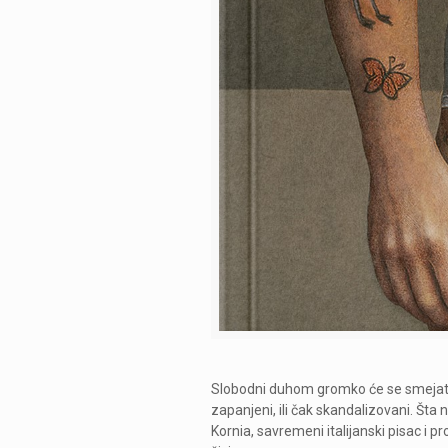
Slobodni duhom gromko će se smejati,
zapanjeni, ili čak skandalizovani. Št
Kornia, savremeni italijanski pisac i