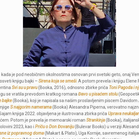
d kada je pod neobičnim okolnostima osnovan prvi svetski geto, onaj Ven
veti knjigu bajki –
Sirena koja se smeši
. A potom prevela i knjigu Elene
entina
Svi su u pravu
(Booka, 2016), odnosno zbirke priča
Toni Pagoda i nje
igu se vratila prevodom kratkog romana
Đavo u pisaćem stolu
(Geopoetik
 bajke
(Booka), koji je napisala sa našim proslavljenim piscem Davidom
knjige
S najgorim namerama
(Booka) Alesandra Piperna, verovatno najzn
jam knjiga 2022. objavljena je ilustrovana zbirka priča
Uprava neukaljan
nićem. Potom je prevela je memoarski roman
Strankinja
(Booka), italijans
olovini 2023, kao i
Priču o Don Đovaniju
(Bulevar Books) u verziji Alesan
sne iz popravnog doma
(Makart & Plato), Uga Kornije, savremenog italijan