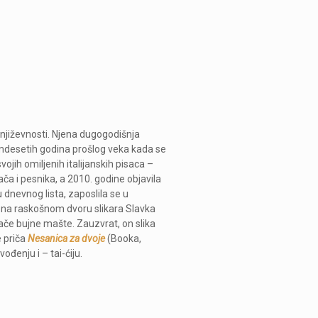
 književnosti. Njena dugogodišnja
osamdesetih godina prošlog veka kada se
svojih omiljenih italijanskih pisaca –
ača i pesnika, a 2010. godine objavila
u dnevnog lista, zaposlila se u
č na raskošnom dvoru slikara Slavka
nače bujne mašte. Zauzvrat, on slika
e priča
Nesanica za dvoje
(Booka,
đenju i – tai-ćiju.