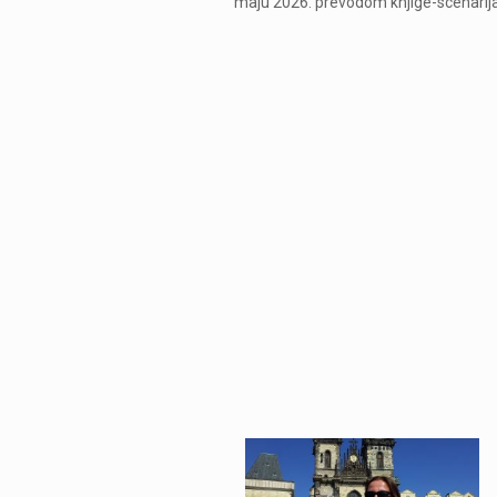
maju 2026. prevodom knjige-scenarij
Mirjana Ognjano