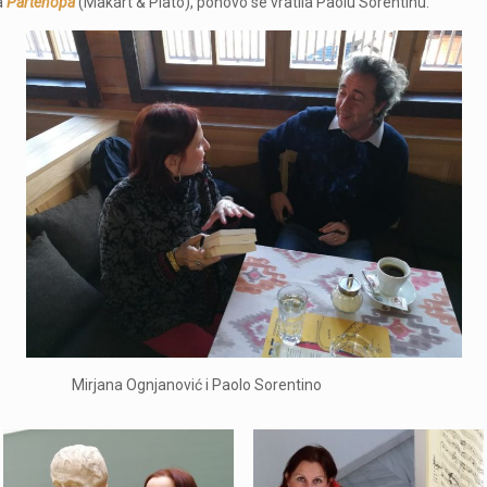
a
Partenopa
(Makart & Plato), ponovo se vratila Paolu Sorentinu.
vić i Paolo Sorentino