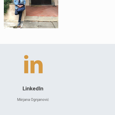
LinkedIn
Miirjana Ognjanović