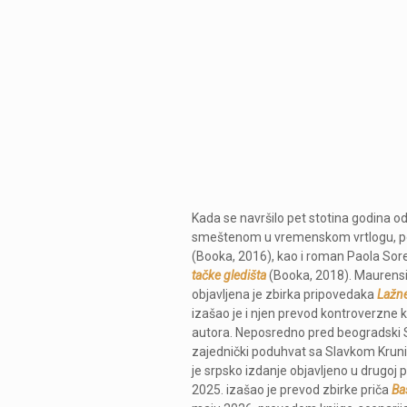
Kada se navršilo pet stotina godina o
smeštenom u vremenskom vrtlogu, pos
(Booka, 2016), kao i roman Paola Sor
tačke gledišta
(Booka, 2018). Maurens
objavljena je zbirka pripovedaka
Lažne
izašao je i njen prevod kontroverzne 
autora. Neposredno pred beogradski Sa
zajednički poduhvat sa Slavkom Kru
je srpsko izdanje objavljeno u drugoj p
2025. izašao je prevod zbirke priča
Ba