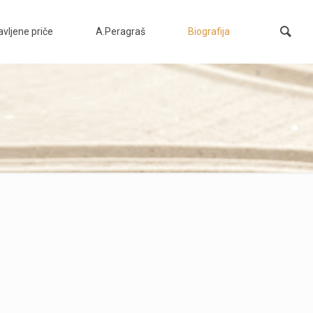
vljene priče
A.Peragraš
Biografija