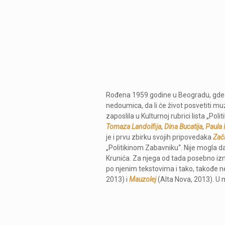
Rođena 1959.godine u Beogradu, gde je 
nedoumica, da li će život posvetiti mu
zaposlila u Kulturnoj rubrici lista „Poli
Tomaza Landolfija
,
Dina Bucatija
,
Paula
je i prvu zbirku svojih pripovedaka
Zača
„Politikinom Zabavniku“. Nije mogla d
Krunića. Za njega od tada posebno izm
po njenim tekstovima i tako, takođe ne
2013) i
Mauzolej
(Alta Nova, 2013). U m