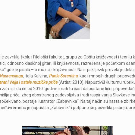
završila školu i Filološki fakultet, grupu za Opštu književnost i teoriju
zici, odnosno klasičnoj gitari, ili književnosti, razrešena je početkom 
tika“ gde je pisala – o muzici i književnosti. Na srpski jezik prevela je dela 
 Maurensinga
, Itala Kalvina,
Paola Sorentina
, kao i mnogih drugih pripoved
rani Velja i ostale muzičke priče
(Artist, 2010). Napustivši Kulturnu rubrik
a zamisli da će od 2010. godine imati tu čast da postane lični pripoveda
išlja priče, zbog obostranog zadovoljstva i radi raspirivanja Slavkove i
očekivano, postaje ilustrator „Zabavnika“. Na taj način su nastale zbirk
eđuvremenu je napustila „Zabavnik“ i potpuno se posvetila pisanju, prevo