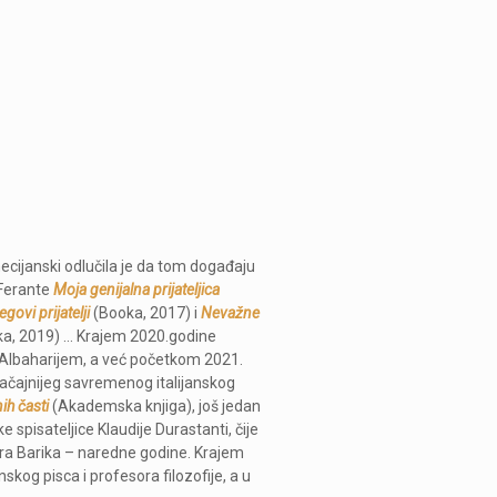
ecijanski odlučila je da tom događaju
 Ferante
Moja genijalna prijateljica
govi prijatelji
(Booka, 2017) i
Nevažne
a, 2019) … Krajem 2020.godine
 Albaharijem, a već početkom 2021.
ačajnijeg savremenog italijanskog
ih časti
(Akademska knjiga), još jedan
ke spisateljice Klaudije Durastanti, čije
dra Barika – naredne godine. Krajem
skog pisca i profesora filozofije, a u