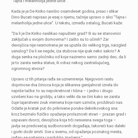
“Tajna i melanholija jedne ulice”.
Kada je je De Kiriko navršio osamdeset godina, pisac i slikar
Dino Bucati napisao je esej o njemu, tačnije upravo o slici “Tajna i
melanholija jedne ulice”. U tekstu, između ostalog, Bucati kaže:
“Da li je De Kiriko naslikao napušteni grad? Ili su se stanovnici
zaključali u svojim domovima? I zašto su to učinili? Zar
devojčica nije nesmotrena jer se uputila do velikog trga, naizgled
usnulog? Da li se negde, iza stubova nije ipak neko sakrio? A
duga senka na pločniku od koje naziremo samo zadnji deo, da li
je to zaista senka statue, ili odraz nekog zastrašujućeg,
ogromnog stvora?
Upravo iz tih pitanja rađa se uznemirenje. Njegovom rastu
doprinose dva činioca koja je slikareva genijalnost iznela do
najviše tačke: to su nepokretnost i tišina – i jedno i drugo
uzvišeni kao na groblju, a tako veliki da se čini kako se zaista
čuje tajanstveni zvuk vremena koje nam uzmiče, proždirući nas.
Odatle je kratak put do prikrivene poruke dekirikovskog sna:
kroz bezmalo fizičko opažanje prolaznosti stvari – prazan grad i
uspavani dvorci, devojčica koja trči nesvesna svega toga –
javlja se predosećaj sudbonosnih događaja, takoreći kao daleki
i gorki dodir smrti. Sve u svemu, od opažanja poznatog mesta,
rađaju se najtajnija i najdublja značenja.”