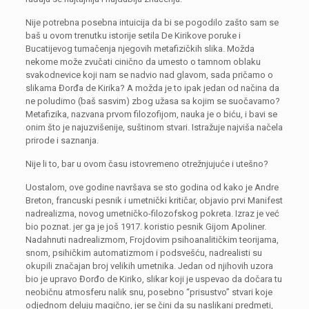
Nije potrebna posebna intuicija da bi se pogodilo zašto sam se
baš u ovom trenutku istorije setila De Kirikove poruke i
Bucatijevog tumačenja njegovih metafizičkih slika. Možda
nekome može zvučati cinično da umesto o tamnom oblaku
svakodnevice koji nam se nadvio nad glavom, sada pričamo o
slikama Đorđa de Kirika? A možda je to ipak jedan od načina da
ne poludimo (baš sasvim) zbog užasa sa kojim se suočavamo?
Metafizika, nazvana prvom filozofijom, nauka je o biću, i bavi se
onim što je najuzvišenije, suštinom stvari. Istražuje najviša načela
prirode i saznanja.
Nije li to, bar u ovom času istovremeno otrežnjujuće i utešno?
Uostalom, ove godine navršava se sto godina od kako je Andre
Breton, francuski pesnik i umetnički kritičar, objavio prvi Manifest
nadrealizma, novog umetničko-filozofskog pokreta. Izraz je već
bio poznat. jer ga je još 1917. koristio pesnik Gijom Apoliner.
Nadahnuti nadrealizmom, Frojdovim psihoanalitičkim teorijama,
snom, psihičkim automatizmom i podsvešću, nadrealisti su
okupili značajan broj velikih umetnika. Jedan od njihovih uzora
bio je upravo Đorđo de Kiriko, slikar koji je uspevao da dočara tu
neobičnu atmosferu nalik snu, posebno “prisustvo” stvari koje
odjednom deluju magično, jer se čini da su naslikani predmeti,