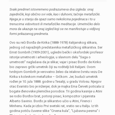
Svaki predmet istovremeno podrazumeva dva izgleda: onaj
zajednički, koji obično svi vide, kao i duhovni, tačnije metafizički.
Njega je u stanju da opazi samo nekolicina pojedinaca i to u
trenucima vidovitosti ili metafizičke meditacije. Umetničko delo
mora da ukazuje na onaj izgled koji se ne manifestuje u vidljivoj
formi prikazanog predmeta.
Ovo su reči Đorđa de Kirika (1888-1978) italijanskog slikara,
jednog od najvažnijih predstavnika metafizičkog slikarstva. Ser
Ernst Gombrih (1909-2001), ugledni bečki i oksfordski profesor
istorije umetnosti i arheologije, u slavnom delu “Saga o
umetnosti” naglašava da je slikar, vajar i pisac Đorđo de Kiriko
bio zapravo grčki umetnik čiji su roditelji bili Italijani. Ovom
tvrdnjom Gombrih je verovatno želeo da istakne čvrstu vezu De
Kirika s kolevkom metafizike – Grčkom. Jer, budući umetnik
rođen je 10. jula 1888. godne u Tesaliji, u gradu Volosu. Njegov
otac Evaristo bio je inženjer, dok je majka Ema Červeti poticala iz
bogate đenovske plemićke porodice. Tri godina kasnije u Atini
se rodio Đorđov brat, potonji pisac, kompozitor i pijanista
Alberto Savinio. Đorđo je slikarstvo učio u Atini, Firenci i
Minhenu. Kada je izbio Prvi svetski rat, vratio se u Italiju. Iz tih
godina potiču čuvene slike “Crvena kula”, “Ljubavna pesma” i