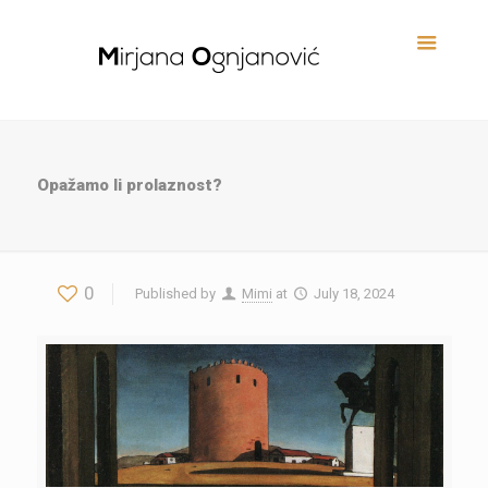
Opažamo li prolaznost?
0
Published by
Mimi
at
July 18, 2024