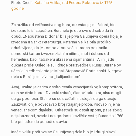
Photo Credit:
Katarina Velika, rad Fedora Rokotova iz 1763
godine
Za razliku od veličanstvenog hora, orkestar je, na žalost, bio
izuzetno loš i zapušten. Buranelo je dao sve od sebe da ih
obuči. ,,Napuštena Didona“ bila je prva Galupijeva opera koja je
izvedena u Sankt Peterburgu. Katarina Velika bila je toliko
oduševljena, da je kompozitoru već sutradan poklonila
somotski kaftan izvezen zlatnim nitima, muf i šubaru od
hermelina, kao i tabakeru ukrašenu dijamantima. A i hiljadu
dukata pride! Usledile su i druge praizvedbe u Rusiji. Buranelov
učenik i sledbenik bio je Mihail Stepanovič Bortnjanski. Njegovo
delo u Rusiji je nazivano ,,italijanštinom“.
Avaj, uzalud je carica visoko cenila venecijanskog kompozitora,
a on se divio horu… Dvorski svirači, članovi orkestra, nisu mogli
da ga podnesu. Stalno su se svađali i nastojali da ga oteraju.
Zauzvrat, on je povećavao broj i trajanje proba. Psovao ih je na
venecijanskom dijalektu. Orkestraši su ostali uporni, pa je zbog
neljubaznosti, svađa i neugodnosti različite vrste, Buranelo 1768.
bio prinuđen da ponudi ostavku.
Inače, veliki poštovalac Galupijevog dela bio je i drugi slavni