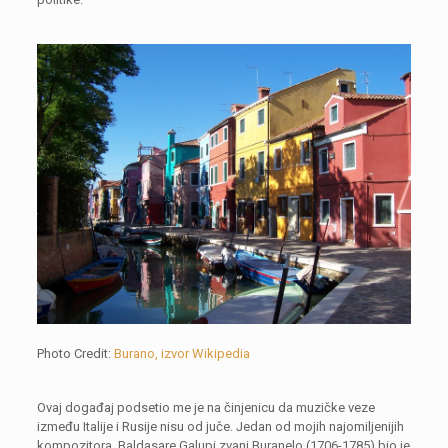
Photo Credit:
Burano, izvor Wikipedia
Ovaj događaj podsetio me je na činjenicu da muzičke veze
između Italije i Rusije nisu od juče. Jedan od mojih najomiljenijih
kompozitora, Baldasare Galupi zvani Buranelo (1706-1785) bio je