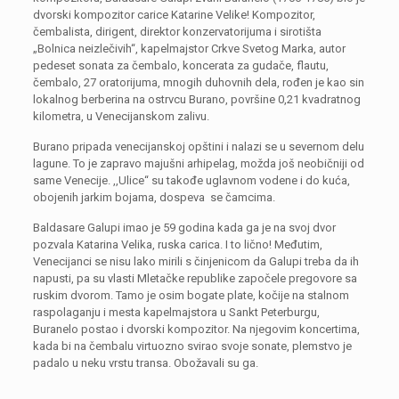
dvorski kompozitor carice Katarine Velike! Kompozitor,
čembalista, dirigent, direktor konzervatorijuma i sirotišta
„Bolnica neizlečivih“, kapelmajstor Crkve Svetog Marka, autor
pedeset sonata za čembalo, koncerata za gudače, flautu,
čembalo, 27 oratorijuma, mnogih duhovnih dela, rođen je kao sin
lokalnog berberina na ostrvcu Burano, površine 0,21 kvadratnog
kilometra, u Venecijanskom zalivu.
Burano pripada venecijanskoj opštini i nalazi se u severnom delu
lagune. To je zapravo majušni arhipelag, možda još neobičniji od
same Venecije. ,,Ulice“ su takođe uglavnom vodene i do kuća,
obojenih jarkim bojama, dospeva se čamcima.
Baldasare Galupi imao je 59 godina kada ga je na svoj dvor
pozvala Katarina Velika, ruska carica. I to lično! Međutim,
Venecijanci se nisu lako mirili s činjenicom da Galupi treba da ih
napusti, pa su vlasti Mletačke republike započele pregovore sa
ruskim dvorom. Tamo je osim bogate plate, kočije na stalnom
raspolaganju i mesta kapelmajstora u Sankt Peterburgu,
Buranelo postao i dvorski kompozitor. Na njegovim koncertima,
kada bi na čembalu virtuozno svirao svoje sonate, plemstvo je
padalo u neku vrstu transa. Obožavali su ga.