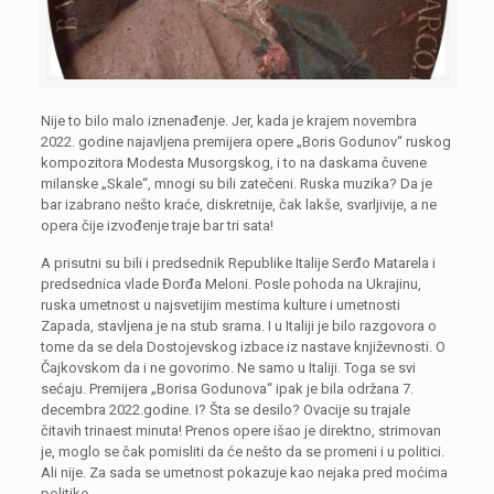
Nije to bilo malo iznenađenje. Jer, kada je krajem novembra
2022. godine najavljena premijera opere „Boris Godunov“ ruskog
kompozitora Modesta Musorgskog, i to na daskama čuvene
milanske „Skale“, mnogi su bili zatečeni. Ruska muzika? Da je
bar izabrano nešto kraće, diskretnije, čak lakše, svarljivije, a ne
opera čije izvođenje traje bar tri sata!
A prisutni su bili i predsednik Republike Italije Serđo Matarela i
predsednica vlade Đorđa Meloni. Posle pohoda na Ukrajinu,
ruska umetnost u najsvetijim mestima kulture i umetnosti
Zapada, stavljena je na stub srama. I u Italiji je bilo razgovora o
tome da se dela Dostojevskog izbace iz nastave književnosti. O
Čajkovskom da i ne govorimo. Ne samo u Italiji. Toga se svi
sećaju. Premijera „Borisa Godunova“ ipak je bila održana 7.
decembra 2022.godine. I? Šta se desilo? Ovacije su trajale
čitavih trinaest minuta! Prenos opere išao je direktno, strimovan
je, moglo se čak pomisliti da će nešto da se promeni i u politici.
Ali nije. Za sada se umetnost pokazuje kao nejaka pred moćima
politike.