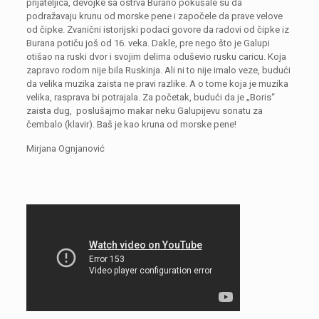
prijateljica, devojke sa ostrva Burano pokušale su da
podražavaju krunu od morske pene i započele da prave velove
od čipke. Zvanični istorijski podaci govore da radovi od čipke iz
Burana potiču još od 16. veka. Dakle, pre nego što je Galupi
otišao na ruski dvor i svojim delima oduševio rusku caricu. Koja
zapravo rodom nije bila Ruskinja. Ali ni to nije imalo veze, budući
da velika muzika zaista ne pravi razlike. A o tome koja je muzika
velika, rasprava bi potrajala. Za početak, budući da je „Boris“
zaista dug, poslušajmo makar neku Galupijevu sonatu za
čembalo (klavir). Baš je kao kruna od morske pene!
Mirjana Ognjanović