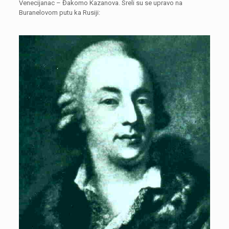
Venecijanac – Đakomo Kazanova. Sreli su se upravo na
Buranelovom putu ka Rusiji: