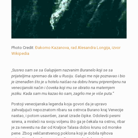
Photo Credit:
Đakomo Kazanova, rad Alesandra Longija, izvor
Wikipedia
,Susreo sam se sa Galupijem nazvanim Buranelo koji se sa
prijateljima spremao da ide u Rusiju. Galupi me nije poznavao i bio
je iznenađen što je u hotelu naišao na dobru hranu pripremljenu na
venecijanski način i čoveka koji mu se obratio na maternjem
jeziku. Kada sam mu kazao ko sam, zagrlio me je više puta.“
Postoji venecijanska legenda koja govori da je upravo
zahvaljujući nepoznatom ribaru sa ostrvca Burano kraj Venecije
nastao, i potom usavršen, zanat izrade čipke. Odolevši pesmi
sirena, a misleći na svoju voljenu što ga je čekala na ostrvu, ribar
je za nevestu na dar od Kraljice Talasa dobio krunu od morske
pene. Zbog veličanstvenog poklona koji je dobila njihova