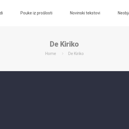
di
Pouke iz prošlosti
Novinski tekstovi
Neobja
De Kiriko
Home
De Kiriko