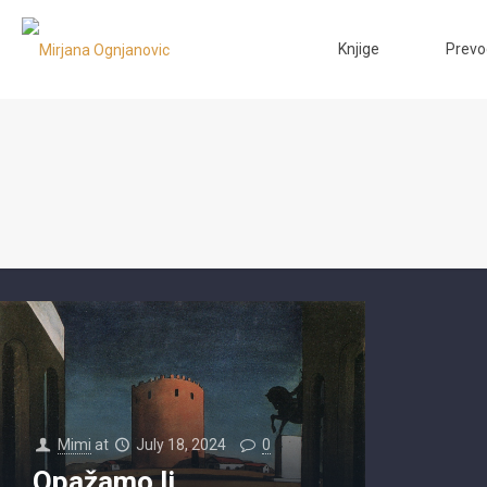
Knjige
Prevo
Mimi
at
July 18, 2024
0
Opažamo li