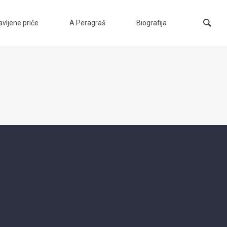
vljene priče
A.Peragraš
Biografija