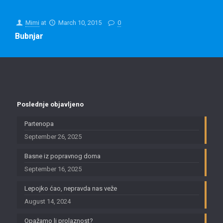
Mimi
at
March 10, 2015
0
Bubnjar
Poslednje objavljeno
Partenopa
September 26, 2025
Basne iz popravnog doma
September 16, 2025
Lepojko ćao, nepravda nas veže
August 14, 2024
Opažamo li prolaznost?