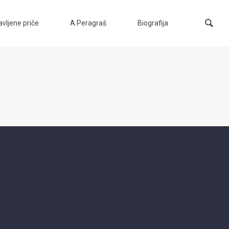
vljene priče
A.Peragraš
Biografija