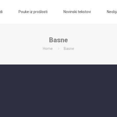
di
Pouke iz prošlosti
Novinski tekstovi
Neobja
Basne
Home
Basne