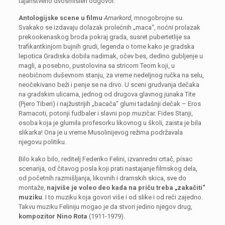
tajanstveno dvosmislen odgovor.
Antologijske scene u filmu
Amarkord
, mnogobrojne su.
Svakako se izdavaju dolazak prolećnih „maca“, noćni prolazak
prekookenaskog broda pokraj grada, susret pubertetlije sa
trafikantkinjom bujnih grudi, legenda o tome kako je gradska
lepotica Gradiska dobila nadimak, očev bes, dedino gubljenje u
magli, a posebno, pustolovina sa stricom Teom koji, u
neobičnom duševnom stanju, za vreme nedeljnog ručka na selu,
neočekivano beži i penje se na drvo. U sceni grudvanja dečaka
na gradskim ulicama, jednog od drugova glavnog junaka Tite
(Pjero Tiberi) i najžustrijih „bacača“ glumi tadašnji dečak – Eros
Ramacoti, potonji fudbaler i slavni pop muzičar. Fides Stanji,
osoba koja je glumila profesorku likovnog u školi, zaista je bila
slikarka! Ona je u vreme Musolinijevog režima podržavala
njegovu politiku.
Bilo kako bilo, reditelj Federiko Felini, izvanredni crtač, pisac
scenarija, od čitavog posla koji prati nastajanje filmskog dela,
od početnih razmišljanja, likovnih i dramskih skica, sve do
montaže,
najviše je voleo deo kada na priču treba „zakačiti“
muziku
. I to muziku koja govori više i od slike i od reči zajedno.
Takvu muziku Feliniju mogao je da stvori jedino njegov drug,
kompozitor Nino Rota
(1911-1979).