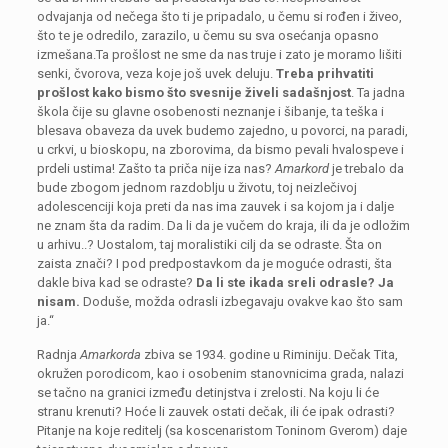
odvajanja od nečega što ti je pripadalo, u čemu si rođen i živeo,
što te je odredilo, zarazilo, u čemu su sva osećanja opasno
izmešana.Ta prošlost ne sme da nas truje i zato je moramo lišiti
senki, čvorova, veza koje još uvek deluju.
Treba prihvatiti
prošlost kako bismo što svesnije živeli sadašnjost
. Ta jadna
škola čije su glavne osobenosti neznanje i šibanje, ta teška i
blesava obaveza da uvek budemo zajedno, u povorci, na paradi,
u crkvi, u bioskopu, na zborovima, da bismo pevali hvalospeve i
prdeli ustima! Zašto ta priča nije iza nas?
Amarkord
je trebalo da
bude zbogom jednom razdoblju u životu, toj neizlečivoj
adolescenciji koja preti da nas ima zauvek i sa kojom ja i dalje
ne znam šta da radim. Da li da je vučem do kraja, ili da je odložim
u arhivu..? Uostalom, taj moralistiki cilj da se odraste. Šta on
zaista znači? I pod predpostavkom da je moguće odrasti, šta
dakle biva kad se odraste?
Da li ste ikada sreli odrasle? Ja
nisam.
Doduše, možda odrasli izbegavaju ovakve kao što sam
ja.“
Radnja
Amarkorda
zbiva se 1934. godine u Riminiju. Dečak Tita,
okružen porodicom, kao i osobenim stanovnicima grada, nalazi
se tačno na granici između detinjstva i zrelosti. Na koju li će
stranu krenuti? Hoće li zauvek ostati dečak, ili će ipak odrasti?
Pitanje na koje reditelj (sa koscenaristom Toninom Gverom) daje