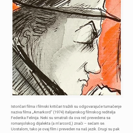
Istoričari filma i filmski kritičari tražiili su odgovarajuće tumačenje
naziva filma „Amarkord“ (1974) italijanskog filmskog reditelja
Federika Felinija. Neki su smatrali da ova reč prevedena sa
romanjolskog dijalekta (a m’arcord,) znači – sećam se.
Uostalom, tako je ovaj film i preveden na naš jezik. Drugi su pak