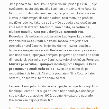
„Ima jedna faza u radu koju najviše volim“, pisao je Felini. „To je
svečanost, nastajanje muzike i snimanje muzike. Nino Rota! Sa
Ninom mogu da ostanem danima, da ga slušam kako svira na
klaviru, pokušavajući da tačno odredi neki motiv, pa pročisti
muzičku rečenicu tako da se što više podudara sa osećanjem
koje želim da izrazim.
Međutim, van posla, ne volim da
slušam muziku. Ona me uslovljava. Uznemirava.
Poseduje
. Ja se branim odbijajući je, kao lopov kada beži od
zgodnih prilika za krađu. Ne znam, možda je to jedna od
posledica katoličanstva, činjenica da me muzika rastužuje.
Ispunjava me grižom savesti. Beskorisna kao svaki glas savesti,
ona upozorava, ispunjava čežnjom, jer govori i podseća na neku
dimenziju sklada, mira, savršenstva iz koje si iskjlučen. Prognan.
Muzika je okrutna, ispunjava nostalgijom i tugom, a kada
prestane, ne znaš kuda odlazi
. Svestan si samo da je
nedostižna i da te boli. Ali eto, ja poznajem Nina Rotu, prijatelj
sam mu, on me voli i to me nekakao teši.“
Federiko Felini je tvrdio da nikada nije gledao nijedan svoj film u
bisokopu. Zašto? Jer bi ga obuzelo nepodnošljivo osećanje
stida. Kako god, godine, 1975. godine,
Amarkord
je nagrađen
Oskarom kao najbolji strani film.
http://citymagazine.rs/clanak/pouke-iz-proslosti-da-li-ste-ikada-