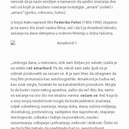
verovali da je naziv smišljen s namerom da ujedini značanja dve
reči od kojih je sazdano osećanje nostalgije: „amare“ (voleti) i
„amaro“ (gorko, odnosno, tužno).
U knjizi
Kako napraviti film
Federiko Felini
(1920-1993) objasnio
je ne samo šta znači naslov filma, već i da li je
Amarkord
istinsko
sećanje na dane detinjstva u rodnom Riminiju u doba fašizma.
„Jednoga dana, u restoranu, dok sam žvrljao po salveti, izašla je
na videlo
reč amarkord
. Pa da, rekoh sam sebi, ljudi će je
odmah poistovetiti sa
sećam se
. A ja sam hteo da izbegnem da
moj film protumače kao autobiografski. Amarkord je čudna reč,
kao zvuk vergla, fonetski hir sa kabalističkim prizvukom. Mogla
bi da bude i naziv nekog aperitiva, zašto da ne? Bilo šta, samo
ne sećanje na ono što me strašno nervira:
sećam se
. Reč koja bi
u svoj svojoj neobičnosti mogla da bude jedinstvo značenja,
odjek određenog osećanja, stanja duha, stava, načina mišljenja,
dvostrukog, protivrečnog, sadejstvo dve suprotnosti, stapanje
dve krajnosti, odlaska i čežnje za povratkom, osude i
razumevanja, odbijanja i prihvatanja, nežnosti i drskosti. Činilo mi
se da bi film trebalo da predstavlja baš to: neophodnost