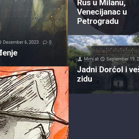
Rus u Milanu,
Venecijanac u
Petrogradu
December 6, 2023
0
đenje
Mimi
at
September 19, 
Jadni Dorćol i ve
zidu