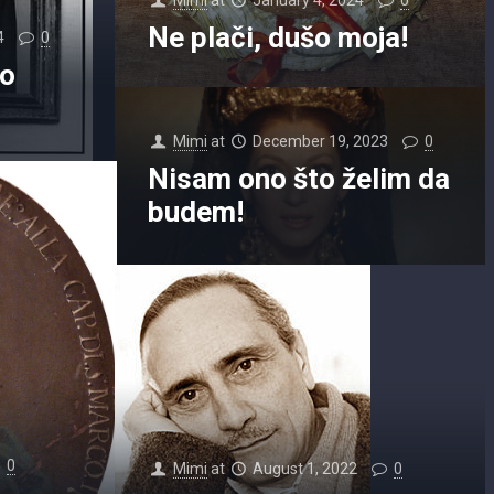
Ne plači, dušo moja!
4
0
to
Mimi
at
December 19, 2023
0
Nisam ono što želim da
budem!
0
Mimi
at
August 1, 2022
0