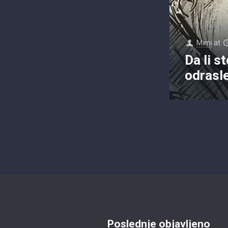
Mimi
at
Da li st
odrasl
Poslednje objavljeno