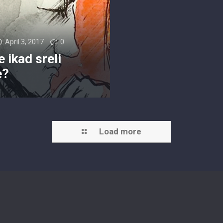
April 3, 2017
0
e ikad sreli
e?
Load more