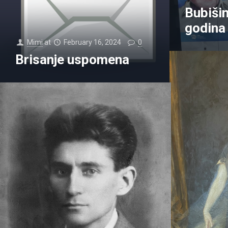
Bubišin
godina
Mimi
at
February 16, 2024
0
Brisanje uspomena