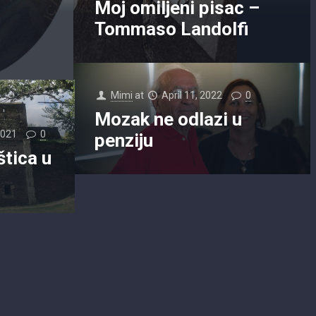
Moj omiljeni pisac –
Tommaso Landolfi
Mimi
at
April 11, 2022
0
Mozak ne odlazi u
2021
0
penziju
štica u