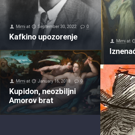
Mimi
at
September 30, 2022
0
Kafkino upozorenje
Mimi
at
Iznena
Mimi
at
January 16, 2018
0
Kupidon, neozbiljni
Amorov brat