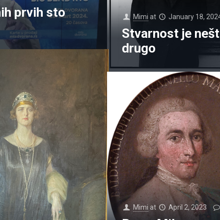
ih prvih sto
Mimi
at
January 18, 202
Stvarnost je neš
drugo
Mimi
at
April 2, 2023