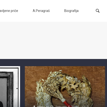
vljene priče
A.Peragraš
Biografija
Mimi
at
January 4, 2024
0