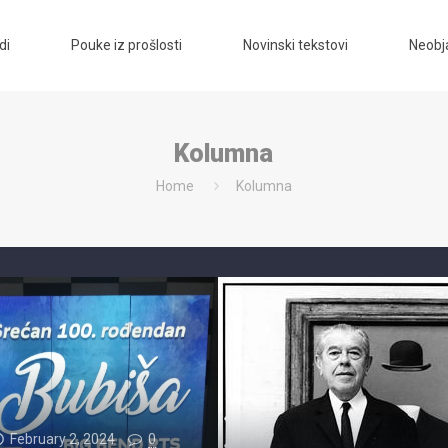
di
Pouke iz prošlosti
Novinski tekstovi
Neobja
Kolumna
Home
Kolumna
February 2, 2024
0