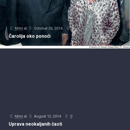
Mimi
at
October 26, 2014
0
Čarolija oko ponoći
Mimi
at
August 12, 2014
0
Mimi
at
July 1, 2014
0
Uprava neokaljanih časti
Mimi
at
May 1, 2014
0
Nesanica za dvoje