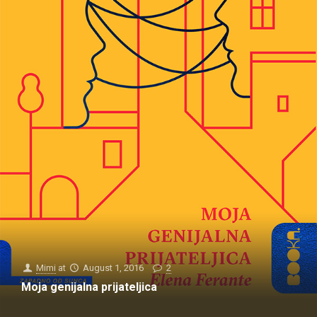
Mimi
at
August 1, 2016
2
Moja genijalna prijateljica